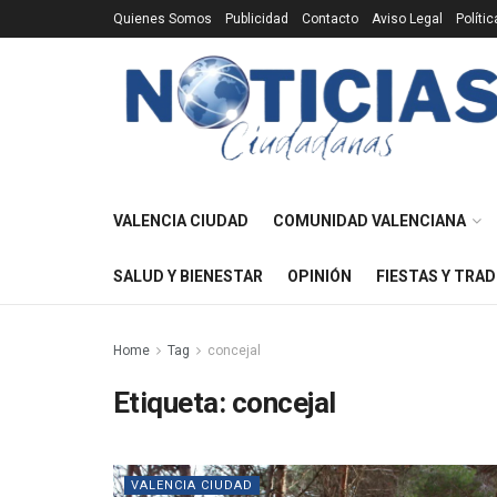
Quienes Somos
Publicidad
Contacto
Aviso Legal
Políti
VALENCIA CIUDAD
COMUNIDAD VALENCIANA
SALUD Y BIENESTAR
OPINIÓN
FIESTAS Y TRAD
Home
Tag
concejal
Etiqueta:
concejal
VALENCIA CIUDAD