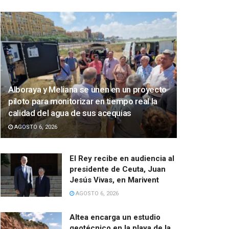
Alboraya y Meliana se unen en un proyecto
piloto para monitorizar en tiempo real la
calidad del agua de sus acequias
AGOSTO 6, 2026
El Rey recibe en audiencia al
presidente de Ceuta, Juan
Jesús Vivas, en Marivent
AGOSTO 6, 2026
Altea encarga un estudio
geotécnico en la playa de la