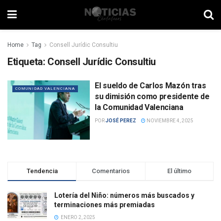
Home
Tag
Consell Jurídic Consultiu
Etiqueta:
Consell Jurídic Consultiu
El sueldo de Carlos Mazón tras
COMUNIDAD VALENCIANA
su dimisión como presidente de
la Comunidad Valenciana
POR
JOSÉ PEREZ
NOVIEMBRE 4, 2025
Tendencia
Comentarios
El último
Lotería del Niño: números más buscados y
terminaciones más premiadas
ENERO 2, 2025