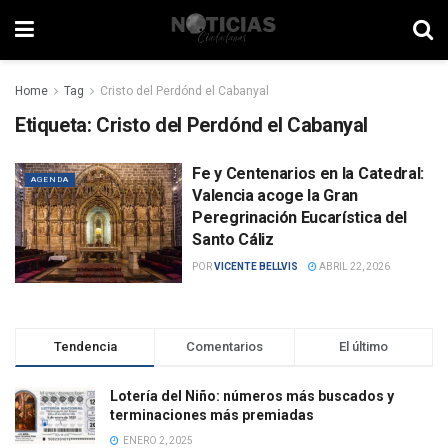
Home
Tag
Cristo del Perdónd el Cabanyal
Etiqueta:
Cristo del Perdónd el Cabanyal
Fe y Centenarios en la Catedral:
AGENDA
Valencia acoge la Gran
Peregrinación Eucarística del
Santo Cáliz
POR
VICENTE BELLVIS
ABRIL 22, 2026
Tendencia
Comentarios
El último
Lotería del Niño: números más buscados y
terminaciones más premiadas
ENERO 2, 2025