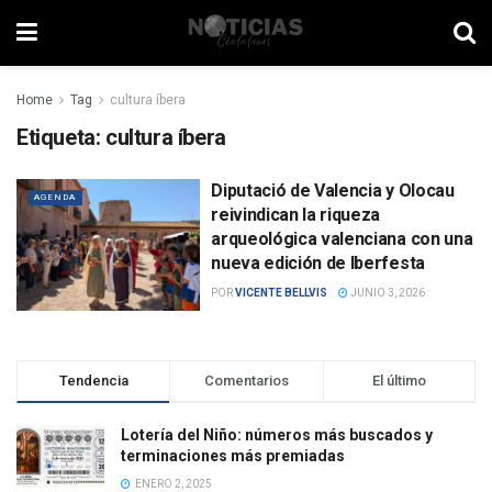
Home
Tag
cultura íbera
Etiqueta:
cultura íbera
Diputació de Valencia y Olocau
AGENDA
reivindican la riqueza
arqueológica valenciana con una
nueva edición de Iberfesta
POR
VICENTE BELLVIS
JUNIO 3, 2026
Tendencia
Comentarios
El último
Lotería del Niño: números más buscados y
terminaciones más premiadas
ENERO 2, 2025