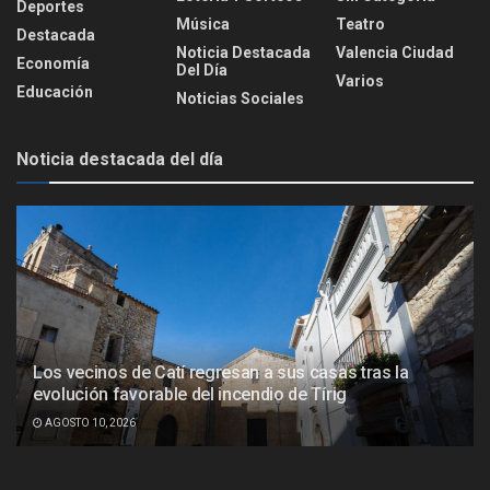
Deportes
Música
Teatro
Destacada
Noticia Destacada
Valencia Ciudad
Economía
Del Día
Varios
Educación
Noticias Sociales
Noticia destacada del día
Los vecinos de Catí regresan a sus casas tras la
evolución favorable del incendio de Tírig
AGOSTO 10, 2026