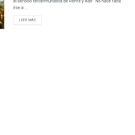
el servicio tercermundista de Renfe y Adif No hace falta
irse a ...
DETAILS
LEER MÁS