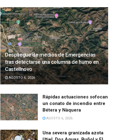
Despliegue de medios de Emergencias
tras detectarse una columna de humo en
Castellnovo
AGOSTO 6, 2026
Rápidas actuaciones sofocan
un conato de incendio entre
Bétera y Nàquera
AGOSTO 6, 2026
Una severa granizada azota
Utiel, Dos Aguas, Buñol y El