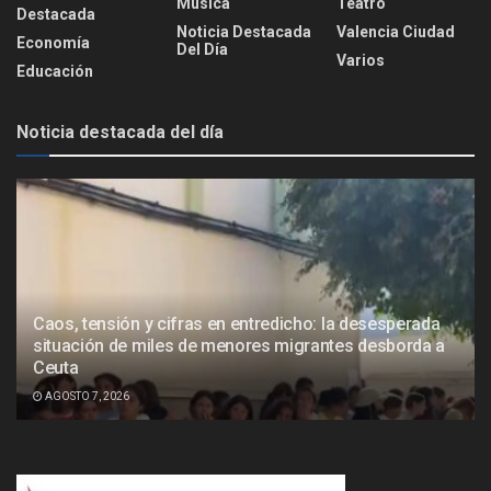
Música
Teatro
Destacada
Noticia Destacada
Valencia Ciudad
Economía
Del Día
Varios
Educación
Noticia destacada del día
Caos, tensión y cifras en entredicho: la desesperada
situación de miles de menores migrantes desborda a
Ceuta
AGOSTO 7, 2026