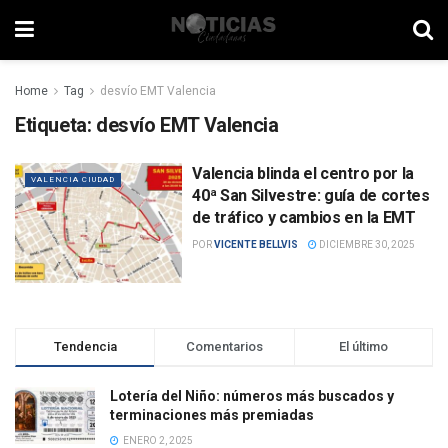
Home
Tag
desvío EMT Valencia
Etiqueta:
desvío EMT Valencia
Valencia blinda el centro por la
VALENCIA CIUDAD
40ª San Silvestre: guía de cortes
de tráfico y cambios en la EMT
POR
VICENTE BELLVIS
DICIEMBRE 30, 2025
Tendencia
Comentarios
El último
Lotería del Niño: números más buscados y
terminaciones más premiadas
ENERO 2, 2025