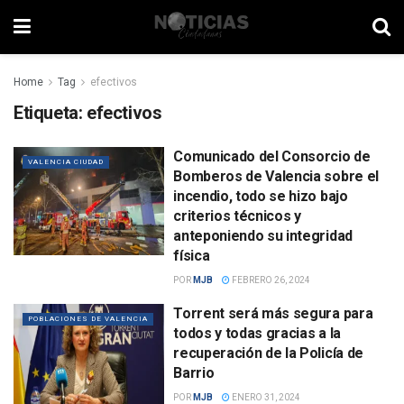
Home
Tag
efectivos
Etiqueta:
efectivos
Comunicado del Consorcio de
VALENCIA CIUDAD
Bomberos de Valencia sobre el
incendio, todo se hizo bajo
criterios técnicos y
anteponiendo su integridad
física
POR
MJB
FEBRERO 26, 2024
Torrent será más segura para
POBLACIONES DE VALENCIA
todos y todas gracias a la
recuperación de la Policía de
Barrio
POR
MJB
ENERO 31, 2024