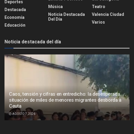
Deportes
Música
Teatro
Destacada
Noticia Destacada
Valencia Ciudad
Economía
Del Día
Varios
Educación
Noticia destacada del día
Caos, tensión y cifras en entredicho: la desesperada
situación de miles de menores migrantes desborda a
Ceuta
AGOSTO 7, 2026