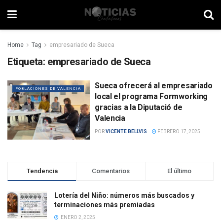
Home
Tag
empresariado de Sueca
Etiqueta:
empresariado de Sueca
Sueca ofrecerá al empresariado
POBLACIONES DE VALENCIA
local el programa Formworking
gracias a la Diputació de
Valencia
POR
VICENTE BELLVIS
FEBRERO 17, 2025
Tendencia
Comentarios
El último
Lotería del Niño: números más buscados y
terminaciones más premiadas
ENERO 2, 2025