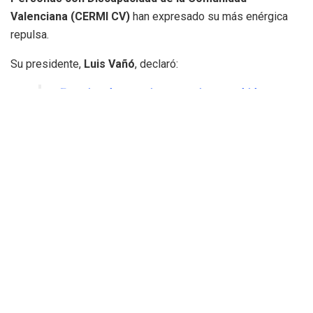
Valenciana (CERMI CV)
han expresado su más enérgica
repulsa.
Su presidente,
Luis Vañó
, declaró:
«Este tipo de agresiones no tienen cabida
en una sociedad que se precie de ser justa
e inclusiva. Instamos a las autoridades a
actuar con celeridad y contundencia para
que hechos como este no vuelvan a
repetirse»
Además,
CERMI CV reafirma su compromiso en la lucha
contra la violencia y la discriminación en el deporte.
El
Villarreal CF
también reaccionó con un comunicado en el
que lamentó profundamente lo sucedido y anunció su total
colaboración con las autoridades para dar con los
culpables: