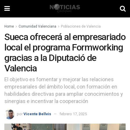
Home
Comunidad Valenciana
Poblaciones de Valencia
Sueca ofrecerá al empresariado
local el programa Formworking
gracias a la Diputació de
Valencia
El objetivo es fomentar y mejorar las relaciones
empresariales del ámbito local, con formación en
habilidades directivas para ampliar conocimientos y
sinergias e incentivar la cooperación
por
Vicente Bellvis
febrero 17, 2025