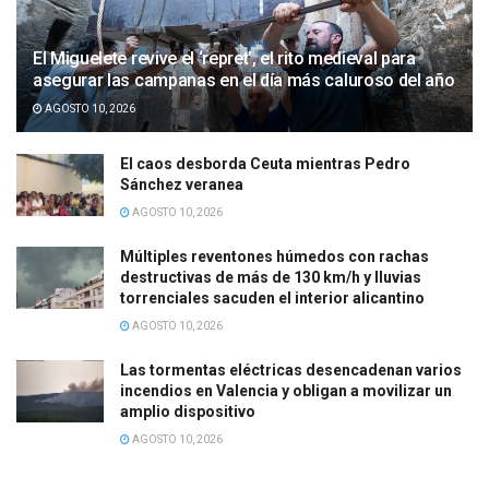
El Miguelete revive el ‘repret’, el rito medieval para
asegurar las campanas en el día más caluroso del año
AGOSTO 10, 2026
El caos desborda Ceuta mientras Pedro
Sánchez veranea
AGOSTO 10, 2026
Múltiples reventones húmedos con rachas
destructivas de más de 130 km/h y lluvias
torrenciales sacuden el interior alicantino
AGOSTO 10, 2026
Las tormentas eléctricas desencadenan varios
incendios en Valencia y obligan a movilizar un
amplio dispositivo
AGOSTO 10, 2026