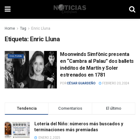
Home
Tag
Enric Lluna
Etiqueta:
Enric Lluna
Moonwinds Simfònic presenta
CULTURA
en “Cambra al Palau” dos ballets
inéditos de Martín y Soler
estrenados en 1781
POR
CÉSAR GUARDEÑO
FEBRERO 20, 2024
Tendencia
Comentarios
El último
Lotería del Niño: números más buscados y
terminaciones más premiadas
ENERO 2, 2025