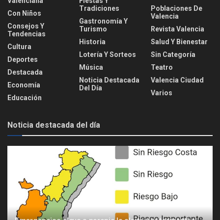
Valenciana
Fiestas Y
Tradiciones
Poblaciones De
Con Niños
Valencia
Gastronomía Y
Consejos Y
Turismo
Revista Valencia
Tendencias
Historia
Salud Y Bienestar
Cultura
Lotería Y Sorteos
Sin Categoría
Deportes
Música
Teatro
Destacada
Noticia Destacada
Valencia Ciudad
Economía
Del Día
Varios
Educación
Noticia destacada del día