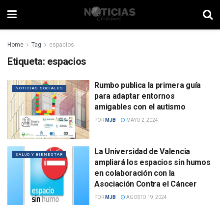
Home
Tag
espacios
Etiqueta:
espacios
Rumbo publica la primera guía
NOTICIAS SOCIALES
para adaptar entornos
amigables con el autismo
POR
MJB
MAYO 2, 2024
La Universidad de Valencia
SALUD Y BIENESTAR
ampliará los espacios sin humos
en colaboración con la
Asociación Contra el Cáncer
POR
MJB
AGOSTO 19, 2024