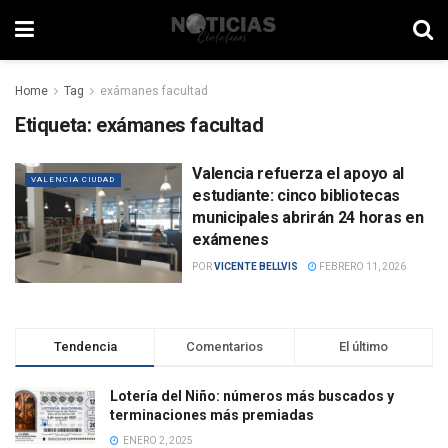
Home
Tag
exámanes facultad
Etiqueta:
exámanes facultad
Valencia refuerza el apoyo al
VALENCIA CIUDAD
estudiante: cinco bibliotecas
municipales abrirán 24 horas en
exámenes
POR
VICENTE BELLVIS
FEBRERO 11, 2026
Tendencia
Comentarios
El último
Lotería del Niño: números más buscados y
terminaciones más premiadas
ENERO 2, 2025