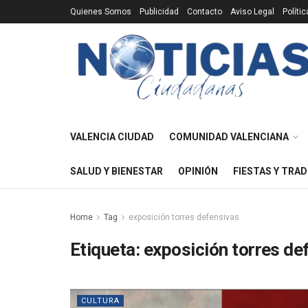
Quienes Somos
Publicidad
Contacto
Aviso Legal
Políti
VALENCIA CIUDAD
COMUNIDAD VALENCIANA
SALUD Y BIENESTAR
OPINIÓN
FIESTAS Y TRAD
Home
Tag
exposición torres defensivas
Etiqueta:
exposición torres de
CULTURA