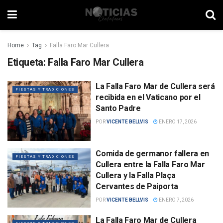
Home
Tag
Falla Faro Mar Cullera
Etiqueta:
Falla Faro Mar Cullera
La Falla Faro Mar de Cullera será
FIESTAS Y TRADICIONES
recibida en el Vaticano por el
Santo Padre
POR
VICENTE BELLVIS
ENERO 17, 2026
Comida de germanor fallera en
FIESTAS Y TRADICIONES
Cullera entre la Falla Faro Mar
Cullera y la Falla Plaça
Cervantes de Paiporta
POR
VICENTE BELLVIS
ENERO 7, 2026
La Falla Faro Mar de Cullera