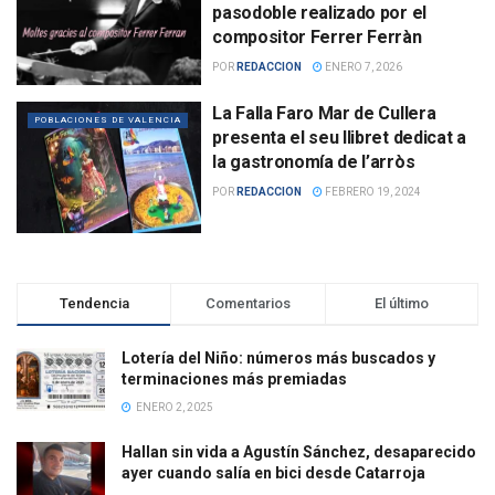
pasodoble realizado por el
compositor Ferrer Ferràn
POR
REDACCION
ENERO 7, 2026
La Falla Faro Mar de Cullera
POBLACIONES DE VALENCIA
presenta el seu llibret dedicat a
la gastronomía de l’arròs
POR
REDACCION
FEBRERO 19, 2024
Tendencia
Comentarios
El último
Lotería del Niño: números más buscados y
terminaciones más premiadas
ENERO 2, 2025
Hallan sin vida a Agustín Sánchez, desaparecido
ayer cuando salía en bici desde Catarroja