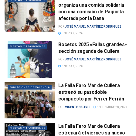
FIESTAS Y TRADICIONES
organiza una comida solidaria
con una comisión de Paiporta
afectada por la Dana
POR
JOSÉ MANUEL MARTÍNEZ RODRÍGUEZ
ENERO 7, 2026
Bocetos 2025 «Fallas grandes»
FIESTAS Y TRADICIONES
sección segunda de Cullera
POR
JOSÉ MANUEL MARTÍNEZ RODRÍGUEZ
ENERO 7, 2026
La Falla Faro Mar de Cullera
POBLACIONES DE VALENCIA
estrenó su pasodoble
compuesto por Ferrer Ferràn
POR
VICENTE BELLVIS
SEPTIEMBRE 28, 2024
La Falla Faro Mar de Cullera
FIESTAS Y TRADICIONES
estrenará el viernes su nuevo