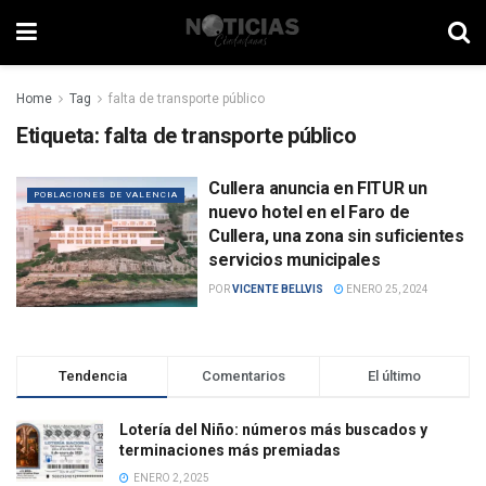
Home
Tag
falta de transporte público
Etiqueta:
falta de transporte público
Cullera anuncia en FITUR un
POBLACIONES DE VALENCIA
nuevo hotel en el Faro de
Cullera, una zona sin suficientes
servicios municipales
POR
VICENTE BELLVIS
ENERO 25, 2024
Tendencia
Comentarios
El último
Lotería del Niño: números más buscados y
terminaciones más premiadas
ENERO 2, 2025