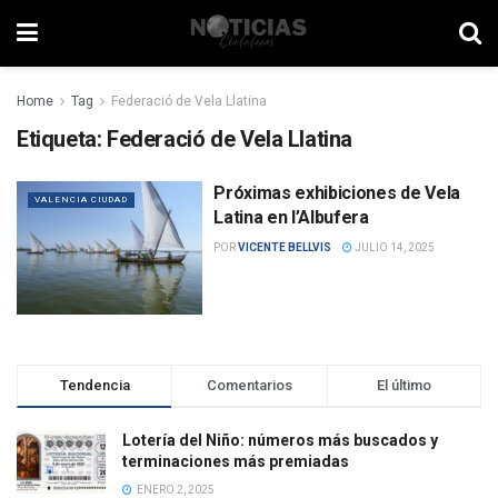
Home
Tag
Federació de Vela Llatina
Etiqueta:
Federació de Vela Llatina
Próximas exhibiciones de Vela
VALENCIA CIUDAD
Latina en l’Albufera
POR
VICENTE BELLVIS
JULIO 14, 2025
Tendencia
Comentarios
El último
Lotería del Niño: números más buscados y
terminaciones más premiadas
ENERO 2, 2025