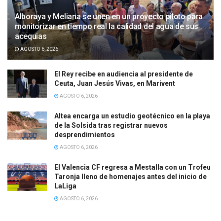
Alboraya y Meliana se unen en un proyecto piloto para
monitorizar en tiempo real la calidad del agua de sus
acequias
AGOSTO 6, 2026
El Rey recibe en audiencia al presidente de
Ceuta, Juan Jesús Vivas, en Marivent
AGOSTO 6, 2026
Altea encarga un estudio geotécnico en la playa
de la Solsida tras registrar nuevos
desprendimientos
AGOSTO 6, 2026
El Valencia CF regresa a Mestalla con un Trofeu
Taronja lleno de homenajes antes del inicio de
LaLiga
AGOSTO 6, 2026