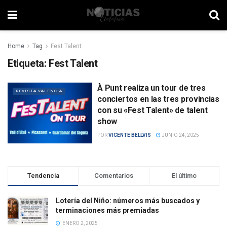
Home
Tag
Fest Talent
Etiqueta:
Fest Talent
À Punt realiza un tour de tres
REVISTA VALENCIA
conciertos en las tres provincias
con su «Fest Talent» de talent
show
POR
VICENTE BELLVIS
JUNIO 24, 2025
Tendencia
Comentarios
El último
Lotería del Niño: números más buscados y
terminaciones más premiadas
ENERO 2, 2025