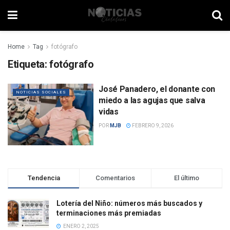
Home
Tag
fotógrafo
Etiqueta:
fotógrafo
José Panadero, el donante con
NOTICIAS SOCIALES
miedo a las agujas que salva
vidas
POR
MJB
FEBRERO 9, 2026
Tendencia
Comentarios
El último
Lotería del Niño: números más buscados y
terminaciones más premiadas
ENERO 2, 2025