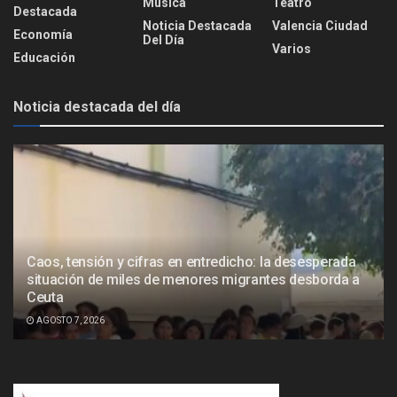
Música
Teatro
Destacada
Noticia Destacada
Valencia Ciudad
Economía
Del Día
Varios
Educación
Noticia destacada del día
Caos, tensión y cifras en entredicho: la desesperada
situación de miles de menores migrantes desborda a
Ceuta
AGOSTO 7, 2026