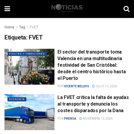
Home
Tag
FVET
Etiqueta:
FVET
El sector del transporte toma
FIESTAS Y TRADICIONES
Valencia en una multitudinaria
festividad de San Cristóbal:
desde el centro histórico hasta
el Puerto
POR
VICENTE BELLVIS
JULIO 11, 2026
La FVET critica la falta de ayudas
ECONOMÍA
al transporte y denuncia los
costes disparados por la Dana
POR
PRENSA
NOVIEMBRE 13, 2024