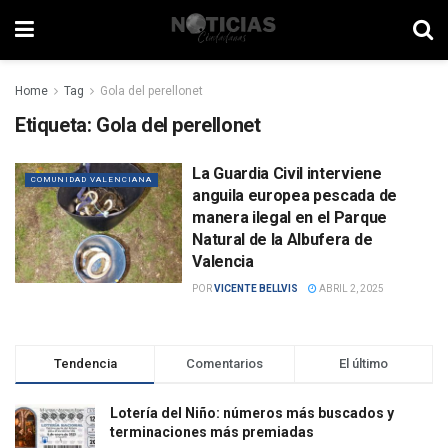
Home
Tag
Gola del perellonet
Etiqueta:
Gola del perellonet
La Guardia Civil interviene
COMUNIDAD VALENCIANA
anguila europea pescada de
manera ilegal en el Parque
Natural de la Albufera de
Valencia
POR
VICENTE BELLVIS
ABRIL 2, 2025
Tendencia
Comentarios
El último
Lotería del Niño: números más buscados y
terminaciones más premiadas