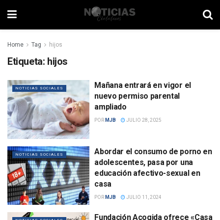
Home
Tag
hijos
Etiqueta:
hijos
Mañana entrará en vigor el
NOTICIAS SOCIALES
nuevo permiso parental
ampliado
POR
MJB
JULIO 28, 2025
Abordar el consumo de porno en
NOTICIAS SOCIALES
adolescentes, pasa por una
educación afectivo-sexual en
casa
POR
MJB
JULIO 11, 2024
Fundación Acogida ofrece «Casa