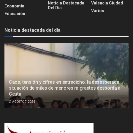
Noticia Destacada
Valencia Ciudad
Economía
Del Día
Varios
Educación
Noticia destacada del día
Caos, tensión y cifras en entredicho: la desesperada
situación de miles de menores migrantes desborda a
Ceuta
AGOSTO 7, 2026