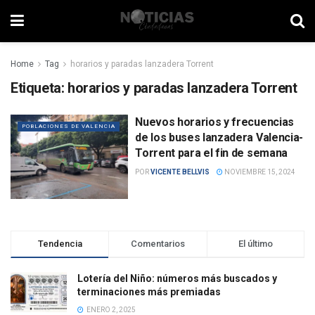
Home
Tag
horarios y paradas lanzadera Torrent
Etiqueta:
horarios y paradas lanzadera Torrent
Nuevos horarios y frecuencias
POBLACIONES DE VALENCIA
de los buses lanzadera Valencia-
Torrent para el fin de semana
POR
VICENTE BELLVIS
NOVIEMBRE 15, 2024
Tendencia
Comentarios
El último
Lotería del Niño: números más buscados y
terminaciones más premiadas
ENERO 2, 2025