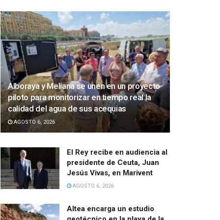
Alboraya y Meliana se unen en un proyecto
piloto para monitorizar en tiempo real la
calidad del agua de sus acequias
AGOSTO 6, 2026
El Rey recibe en audiencia al
presidente de Ceuta, Juan
Jesús Vivas, en Marivent
AGOSTO 6, 2026
Altea encarga un estudio
geotécnico en la playa de la