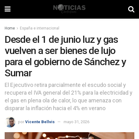
Home
España e internacional
Desde el 1 de junio luz y gas
vuelven a ser bienes de lujo
para el gobierno de Sánchez y
Sumar
El Ejecutivo retira parcialmente el escudo social y
recupera el IVA general del 21% para la electricidad y
el gas en plena ola de calor, lo que amenaza con
disparar la inflación hacia el 4% en verano
por
Vicente Bellvis
mayo 31, 2026