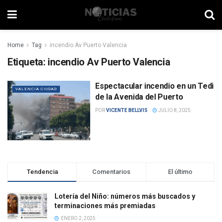
Home
Tag
incendio Av Puerto Valencia
Etiqueta:
incendio Av Puerto Valencia
Espectacular incendio en un Tedi
VALENCIA CIUDAD
de la Avenida del Puerto
POR
VICENTE BELLVIS
JULIO 8, 2025
Tendencia
Comentarios
El último
Lotería del Niño: números más buscados y
terminaciones más premiadas
ENERO 2, 2025