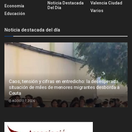
Noticia Destacada
Valencia Ciudad
Economía
Del Día
Varios
Educación
Noticia destacada del día
Caos, tensión y cifras en entredicho: la desesperada
situación de miles de menores migrantes desborda a
Ceuta
AGOSTO 7, 2026