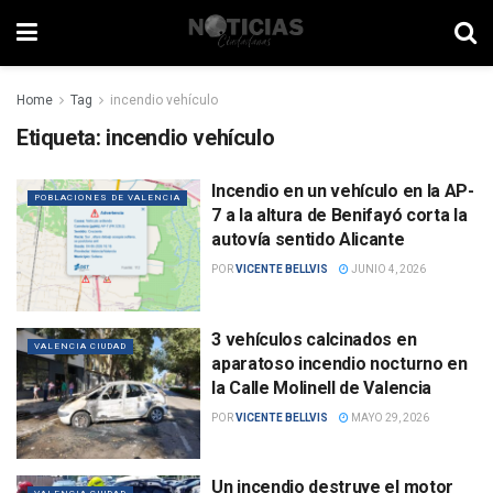
Home
Tag
incendio vehículo
Etiqueta:
incendio vehículo
Incendio en un vehículo en la AP-
POBLACIONES DE VALENCIA
7 a la altura de Benifayó corta la
autovía sentido Alicante
POR
VICENTE BELLVIS
JUNIO 4, 2026
3 vehículos calcinados en
VALENCIA CIUDAD
aparatoso incendio nocturno en
la Calle Molinell de Valencia
POR
VICENTE BELLVIS
MAYO 29, 2026
Un incendio destruye el motor