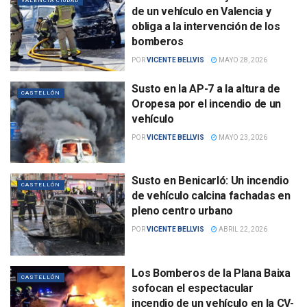
VALENCIA CIUDAD
de un vehículo en Valencia y
obliga a la intervención de los
bomberos
POR
VICENTE BELLVIS
MAYO 28, 2026
Susto en la AP-7 a la altura de
CASTELLÓN
Oropesa por el incendio de un
vehículo
POR
VICENTE BELLVIS
MAYO 23, 2026
Susto en Benicarló: Un incendio
CASTELLÓN
de vehículo calcina fachadas en
pleno centro urbano
POR
VICENTE BELLVIS
ABRIL 22, 2026
Los Bomberos de la Plana Baixa
CASTELLÓN
sofocan el espectacular
incendio de un vehículo en la CV-