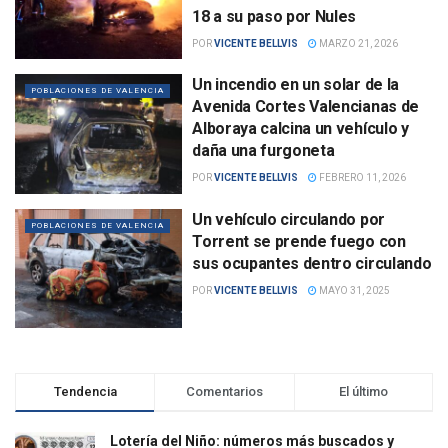
18 a su paso por Nules
POR
VICENTE BELLVIS
MARZO 21, 2026
Un incendio en un solar de la
POBLACIONES DE VALENCIA
Avenida Cortes Valencianas de
Alboraya calcina un vehículo y
daña una furgoneta
POR
VICENTE BELLVIS
FEBRERO 11, 2026
Un vehículo circulando por
POBLACIONES DE VALENCIA
Torrent se prende fuego con
sus ocupantes dentro circulando
POR
VICENTE BELLVIS
MAYO 31, 2025
Tendencia
Comentarios
El último
Lotería del Niño: números más buscados y