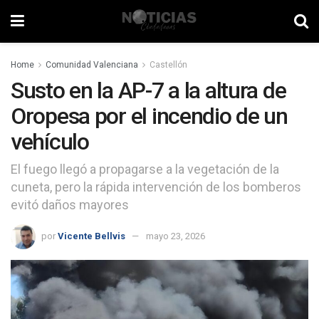
Home
Comunidad Valenciana
Castellón
Susto en la AP-7 a la altura de
Oropesa por el incendio de un
vehículo
El fuego llegó a propagarse a la vegetación de la
cuneta, pero la rápida intervención de los bomberos
evitó daños mayores
por
Vicente Bellvis
mayo 23, 2026