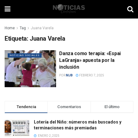
Home
Tag
Juana Varela
Etiqueta:
Juana Varela
Danza como terapia: «Espai
NOTICIAS SOCIALES
LaGranja» apuesta por la
inclusión
POR
MJB
FEBRERO 7, 2025
Tendencia
Comentarios
El último
Lotería del Niño: números más buscados y
terminaciones más premiadas
ENERO 2, 2025