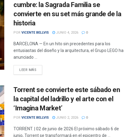
cumbre: la Sagrada Familia se
convierte en su set más grande de la
historia
POR
VICENTE BELLVIS
JUNIO 4, 2026
0
BARCELONA — En un hito sin precedentes para los
entusiastas del diseño y la arquitectura, el Grupo LEGO ha
anunciado ...
DETAILS
LEER MÁS
Torrent se convierte este sábado en
la capital del ladrillo y el arte con el
‘Imagina Market’
POR
VICENTE BELLVIS
JUNIO 2, 2026
0
TORRENT. | 02 de junio de 2026 El próximo sábado 6 de
junio, Torrent se transformará en el epicentro de ...