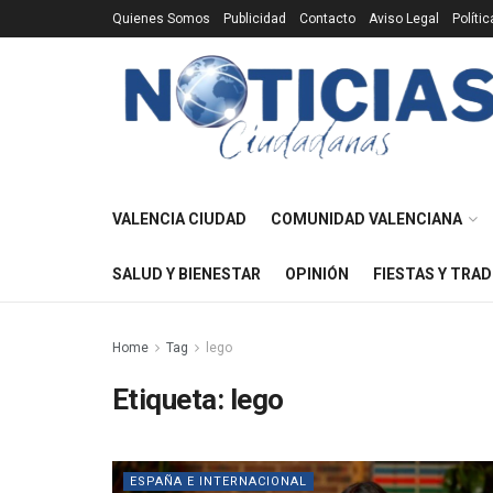
Quienes Somos
Publicidad
Contacto
Aviso Legal
Políti
VALENCIA CIUDAD
COMUNIDAD VALENCIANA
SALUD Y BIENESTAR
OPINIÓN
FIESTAS Y TRAD
Home
Tag
lego
Etiqueta:
lego
ESPAÑA E INTERNACIONAL