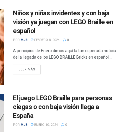
Niños y niñas invidentes y con baja
visión ya juegan con LEGO Braille en
español
POR
MJB
FEBRERO 8, 2024
0
A principios de Enero dimos aquí la tan esperada noticia
de la llegada de los LEGO BRAILLE Bricks en español ...
DETAILS
LEER MÁS
El juego LEGO Braille para personas
ciegas o con baja visión llega a
España
POR
MJB
ENERO 10, 2024
0