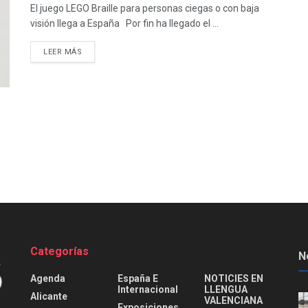
El juego LEGO Braille para personas ciegas o con baja
visión llega a España Por fin ha llegado el ...
DETAILS
LEER MÁS
Categorías
N
Agenda
España E
NOTICIES EN
Internacional
LLENGUA
Alicante
VALENCIANA
Exposiciones