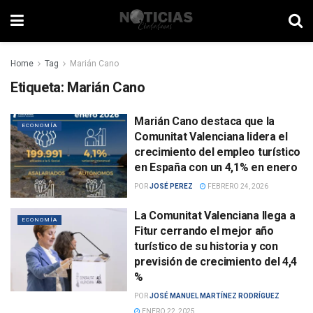
Home
Tag
Marián Cano
Etiqueta:
Marián Cano
Marián Cano destaca que la
ECONOMÍA
Comunitat Valenciana lidera el
crecimiento del empleo turístico
en España con un 4,1% en enero
POR
JOSÉ PEREZ
FEBRERO 24, 2026
La Comunitat Valenciana llega a
ECONOMÍA
Fitur cerrando el mejor año
turístico de su historia y con
previsión de crecimiento del 4,4
%
POR
JOSÉ MANUEL MARTÍNEZ RODRÍGUEZ
ENERO 22, 2025