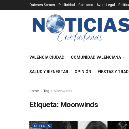
Quienes Somos
Publicidad
Contacto
Aviso Legal
Políti
VALENCIA CIUDAD
COMUNIDAD VALENCIANA
SALUD Y BIENESTAR
OPINIÓN
FIESTAS Y TRAD
Home
Tag
Moonwinds
Etiqueta:
Moonwinds
CULTURA