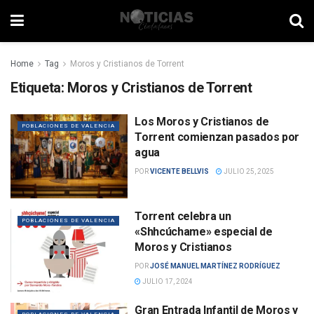
Home
Tag
Moros y Cristianos de Torrent
Etiqueta:
Moros y Cristianos de Torrent
Los Moros y Cristianos de
POBLACIONES DE VALENCIA
Torrent comienzan pasados por
agua
POR
VICENTE BELLVIS
JULIO 25, 2025
Torrent celebra un
POBLACIONES DE VALENCIA
«Shhcúchame» especial de
Moros y Cristianos
POR
JOSÉ MANUEL MARTÍNEZ RODRÍGUEZ
JULIO 17, 2024
Gran Entrada Infantil de Moros y