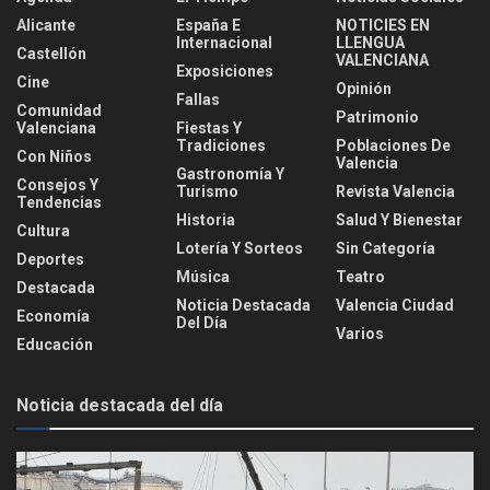
Alicante
España E
NOTICIES EN
Internacional
LLENGUA
Castellón
VALENCIANA
Exposiciones
Cine
Opinión
Fallas
Comunidad
Patrimonio
Valenciana
Fiestas Y
Tradiciones
Poblaciones De
Con Niños
Valencia
Gastronomía Y
Consejos Y
Turismo
Revista Valencia
Tendencias
Historia
Salud Y Bienestar
Cultura
Lotería Y Sorteos
Sin Categoría
Deportes
Música
Teatro
Destacada
Noticia Destacada
Valencia Ciudad
Economía
Del Día
Varios
Educación
Noticia destacada del día