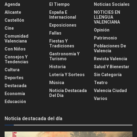
Agenda
El Tiempo
Noticias Sociales
Alicante
España E
NOTICIES EN
Internacional
LLENGUA
Castellón
VALENCIANA
Exposiciones
Cine
Opinión
Fallas
Comunidad
Patrimonio
Valenciana
Fiestas Y
Tradiciones
Poblaciones De
Con Niños
Valencia
Gastronomía Y
Consejos Y
Turismo
Revista Valencia
Tendencias
Historia
Salud Y Bienestar
Cultura
Lotería Y Sorteos
Sin Categoría
Deportes
Música
Teatro
Destacada
Noticia Destacada
Valencia Ciudad
Economía
Del Día
Varios
Educación
Noticia destacada del día