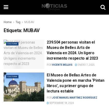
Home
Tag
MUBAV
Etiqueta:
MUBAV
239.504 personas visitan el
CULTURA
Museu de Belles Arts de
Valencia en 2024. Un ligero
incremento respecto al 2023
POR
VICENTE BELLVIS
ENERO 7, 2025
El Museo de Bellas Artes de
CULTURA
Valencia pone en marcha ‘Pintan
libros’, su primer grupo de
lectura estable
POR
JOSÉ MANUEL MARTÍNEZ RODRÍGUEZ
SEPTIEMBRE 18, 2024