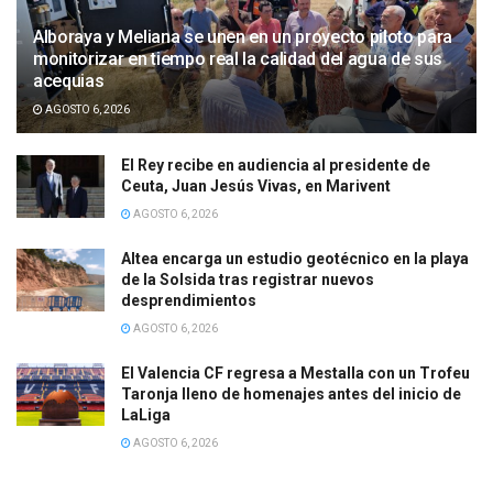
Alboraya y Meliana se unen en un proyecto piloto para
monitorizar en tiempo real la calidad del agua de sus
acequias
AGOSTO 6, 2026
El Rey recibe en audiencia al presidente de
Ceuta, Juan Jesús Vivas, en Marivent
AGOSTO 6, 2026
Altea encarga un estudio geotécnico en la playa
de la Solsida tras registrar nuevos
desprendimientos
AGOSTO 6, 2026
El Valencia CF regresa a Mestalla con un Trofeu
Taronja lleno de homenajes antes del inicio de
LaLiga
AGOSTO 6, 2026