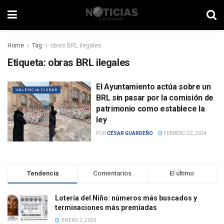
Home
Tag
obras BRL ilegales
Etiqueta:
obras BRL ilegales
El Ayuntamiento actúa sobre un
VALENCIA CIUDAD
BRL sin pasar por la comisión de
patrimonio como establece la
ley
POR
CÉSAR GUARDEÑO
FEBRERO 22, 2024
Tendencia
Comentarios
El último
Lotería del Niño: números más buscados y
terminaciones más premiadas
ENERO 2, 2025