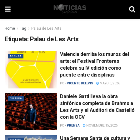
Home
Tag
Palau de Les Arts
Etiqueta:
Palau de Les Arts
Valencia derriba los muros del
AGENDA
arte: el Festival Fronteras
celebra su IV edición como
puente entre disciplinas
POR
VICENTE BELLVIS
MAYO 6, 2026
Daniele Gatti lleva la obra
CULTURA
sinfónica completa de Brahms a
Les Arts y el Auditori de Castelló
con la OCV
POR
PRENSA
NOVIEMBRE 15, 2025
Una Semana Santa de cultura y