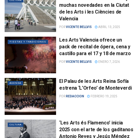
CULTURA
muchas novedades en la Ciutat
de les Arts i les Ciències de
Valencia
POR
VICENTE BELLVIS
ABRIL 13, 2025
Les Arts Valencia ofrece un
FIESTAS Y TRADICIONES
pack de recital de ópera, cena y
castillo para el 17 y 18 de marzo
POR
VICENTE BELLVIS
ENERO 7, 2026
El Palau de les Arts Reina Sofía
AGENDA
estrena ‘L’Orfeo’ de Monteverdi
POR
REDACCION
FEBRERO 19, 2025
‘Les Arts és Flamenco’ inicia
CULTURA
2025 con el arte de los gaditanos
Antonio Reyes y Jesús Méndez