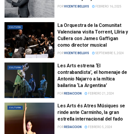
POR
VICENTE BELLVIS
FEBRERO 16, 2025
La Orquestra de la Comunitat
CULTURA
Valenciana visita Torrent, Llíria y
Cullera con James Gaffigan
como director musical
POR
VICENTE BELLVIS
SEPTIEMBRE 5, 2024
Les Arts estrena ‘El
CULTURA
contrabandista’, el homenaje de
Antonio Najarro a la mítica
bailarina ‘La Argentina’
POR
REDACCION
FEBRERO 21, 2024
Les Arts és Atres Músiques se
CULTURA
rinde ante Carminho, la gran
estrella internacional del fado
POR
REDACCION
FEBRERO 5, 2024