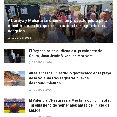
Alboraya y Meliana se unen en un proyecto piloto para
monitorizar en tiempo real la calidad del agua de sus
acequias
AGOSTO 6, 2026
El Rey recibe en audiencia al presidente de
Ceuta, Juan Jesús Vivas, en Marivent
AGOSTO 6, 2026
Altea encarga un estudio geotécnico en la playa
de la Solsida tras registrar nuevos
desprendimientos
AGOSTO 6, 2026
El Valencia CF regresa a Mestalla con un Trofeu
Taronja lleno de homenajes antes del inicio de
LaLiga
AGOSTO 6, 2026