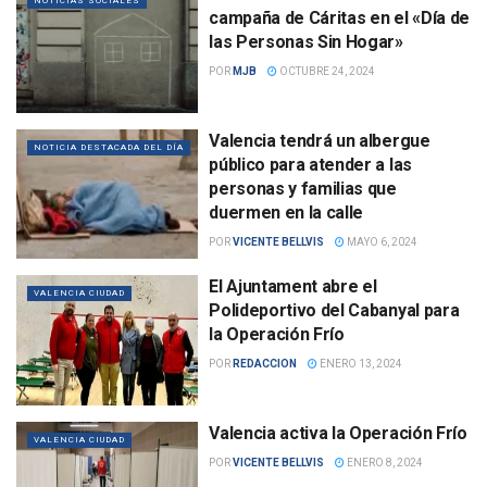
NOTICIAS SOCIALES
campaña de Cáritas en el «Día de
las Personas Sin Hogar»
POR
MJB
OCTUBRE 24, 2024
Valencia tendrá un albergue
NOTICIA DESTACADA DEL DÍA
público para atender a las
personas y familias que
duermen en la calle
POR
VICENTE BELLVIS
MAYO 6, 2024
El Ajuntament abre el
VALENCIA CIUDAD
Polideportivo del Cabanyal para
la Operación Frío
POR
REDACCION
ENERO 13, 2024
Valencia activa la Operación Frío
VALENCIA CIUDAD
POR
VICENTE BELLVIS
ENERO 8, 2024