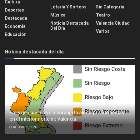
Cultura
Lotería Y Sorteos
Sin Categoría
Deportes
Música
Teatro
Destacada
Noticia Destacada
Valencia Ciudad
Economía
Del Día
Varios
Educación
Noticia destacada del día
Emergencias eleva a naranja la alerta por tormentas
en el interior norte de Valencia
AGOSTO 6, 2026