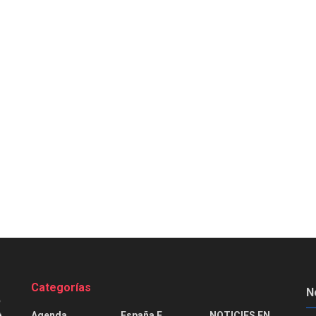
Categorías
N
Agenda
España E
NOTICIES EN