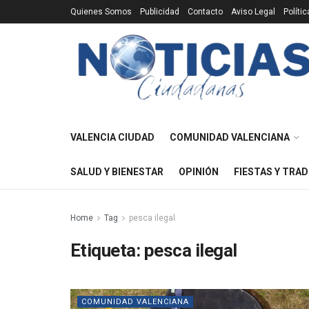
Quienes Somos
Publicidad
Contacto
Aviso Legal
Políti
VALENCIA CIUDAD
COMUNIDAD VALENCIANA
SALUD Y BIENESTAR
OPINIÓN
FIESTAS Y TRAD
Home
Tag
pesca ilegal
Etiqueta:
pesca ilegal
COMUNIDAD VALENCIANA