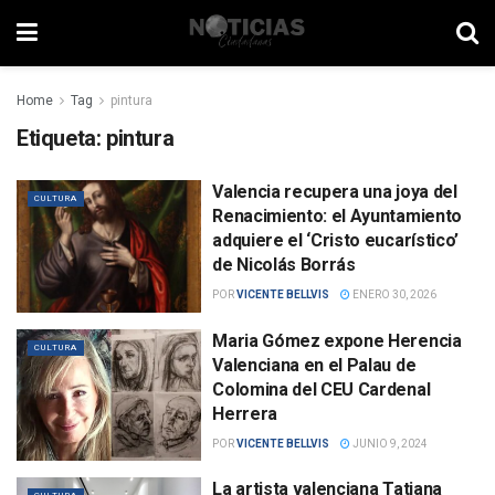
Home
Tag
pintura
Etiqueta:
pintura
Valencia recupera una joya del
CULTURA
Renacimiento: el Ayuntamiento
adquiere el ‘Cristo eucarístico’
de Nicolás Borrás
POR
VICENTE BELLVIS
ENERO 30, 2026
Maria Gómez expone Herencia
CULTURA
Valenciana en el Palau de
Colomina del CEU Cardenal
Herrera
POR
VICENTE BELLVIS
JUNIO 9, 2024
La artista valenciana Tatiana