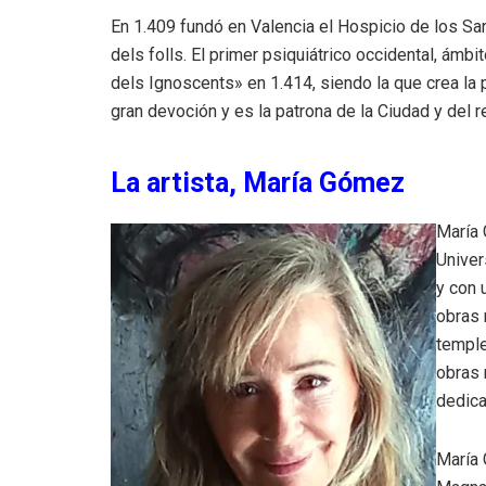
En 1.409 fundó en Valencia el Hospicio de los S
dels folls. El primer psiquiátrico occidental, ámb
dels Ignoscents» en 1.414, siendo la que crea l
gran devoción y es la patrona de la Ciudad y del r
La artista, María Gómez
María 
Univer
y con 
obras 
temple
obras 
dedica
María 