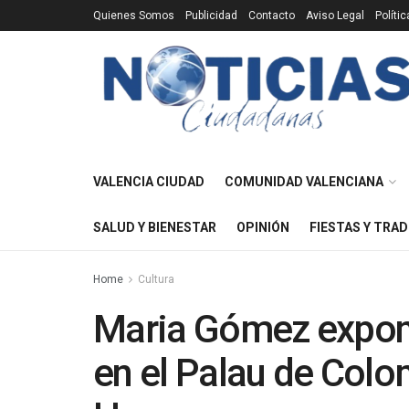
Quienes Somos
Publicidad
Contacto
Aviso Legal
Políti
VALENCIA CIUDAD
COMUNIDAD VALENCIANA
SALUD Y BIENESTAR
OPINIÓN
FIESTAS Y TRAD
Home
Cultura
Maria Gómez expon
en el Palau de Colo