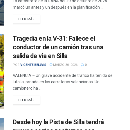
La catástrofe de la DANA del 29 de octubre de 2024
marcó un antes y un después en la planificación ...
DETAILS
LEER MÁS
Tragedia en la V-31: Fallece el
conductor de un camión tras una
salida de vía en Silla
POR
VICENTE BELLVIS
MARZO 30, 2026
0
VALENCIA – Un grave accidente de tráfico ha teñido de
luto la jornada en las carreteras valencianas. Un
camionero ha ...
DETAILS
LEER MÁS
Desde hoy la Pista de Silla tendrá