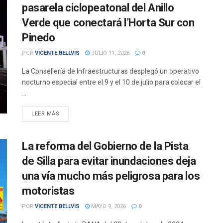
pasarela ciclopeatonal del Anillo
Verde que conectará l’Horta Sur con
Pinedo
POR
VICENTE BELLVIS
JULIO 11, 2026
0
La Consellería de Infraestructuras desplegó un operativo
nocturno especial entre el 9 y el 10 de julio para colocar el
...
DETAILS
LEER MÁS
La reforma del Gobierno de la Pista
de Silla para evitar inundaciones deja
una vía mucho más peligrosa para los
motoristas
POR
VICENTE BELLVIS
MAYO 9, 2026
0