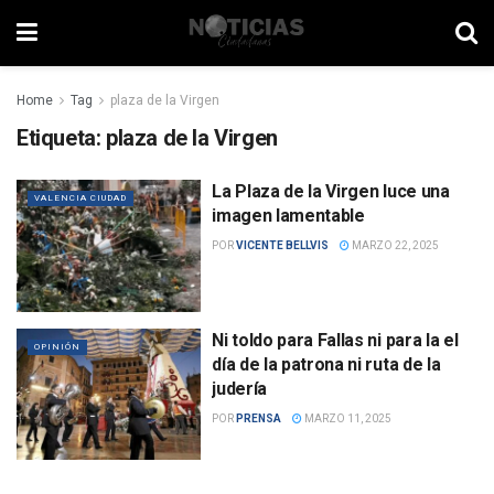
Home
Tag
plaza de la Virgen
Etiqueta:
plaza de la Virgen
La Plaza de la Virgen luce una
VALENCIA CIUDAD
imagen lamentable
POR
VICENTE BELLVIS
MARZO 22, 2025
Ni toldo para Fallas ni para la el
OPINIÓN
día de la patrona ni ruta de la
judería
POR
PRENSA
MARZO 11, 2025