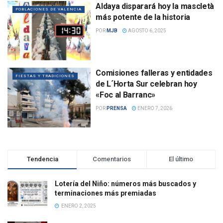
Aldaya disparará hoy la mascletà
POBLACIONES DE VALENCIA
más potente de la historia
POR
MJB
AGOSTO 6, 2025
Comisiones falleras y entidades
FIESTAS Y TRADICIONES
de L´Horta Sur celebran hoy
«Foc al Barranc»
POR
PRENSA
ENERO 7, 2026
Tendencia
Comentarios
El último
Lotería del Niño: números más buscados y
terminaciones más premiadas
ENERO 2, 2025