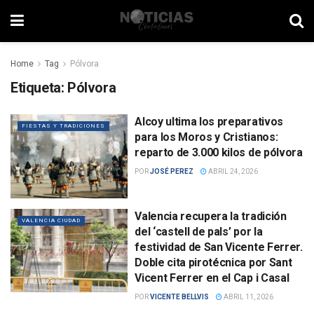
Home
Tag
Pólvora
Etiqueta:
Pólvora
Alcoy ultima los preparativos
FIESTAS Y TRADICIONES
para los Moros y Cristianos:
reparto de 3.000 kilos de pólvora
POR
JOSÉ PEREZ
ABRIL 24, 2026
Valencia recupera la tradición
VALENCIA CIUDAD
del ‘castell de pals’ por la
festividad de San Vicente Ferrer.
Doble cita pirotécnica por Sant
Vicent Ferrer en el Cap i Casal
POR
VICENTE BELLVIS
ABRIL 11, 2026