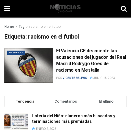
Home
Tag
racismo en el futbol
Etiqueta:
racismo en el futbol
El Valencia CF desmiente las
DEPORTES
acusaciones del jugador del Real
Madrid Rodrygo Goes de
racismo en Mestalla
POR
VICENTE BELLVIS
JUNIO 15, 2023
Tendencia
Comentarios
El último
Lotería del Niño: números más buscados y
terminaciones más premiadas
ENERO 2, 2025