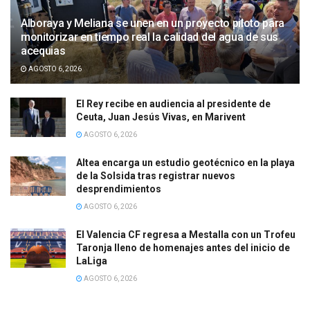
Alboraya y Meliana se unen en un proyecto piloto para
monitorizar en tiempo real la calidad del agua de sus
acequias
AGOSTO 6, 2026
El Rey recibe en audiencia al presidente de
Ceuta, Juan Jesús Vivas, en Marivent
AGOSTO 6, 2026
Altea encarga un estudio geotécnico en la playa
de la Solsida tras registrar nuevos
desprendimientos
AGOSTO 6, 2026
El Valencia CF regresa a Mestalla con un Trofeu
Taronja lleno de homenajes antes del inicio de
LaLiga
AGOSTO 6, 2026