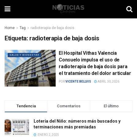
Home
Tag
radioterapia de baja dosis
Etiqueta:
radioterapia de baja dosis
El Hospital Vithas Valencia
SALUD Y BIENESTAR
Consuelo impulsa el uso de
radioterapia de baja dosis para
el tratamiento del dolor articular
POR
VICENTE BELLVIS
ABRIL 30, 2026
Tendencia
Comentarios
El último
Lotería del Niño: números más buscados y
terminaciones más premiadas
ENERO 2, 2025