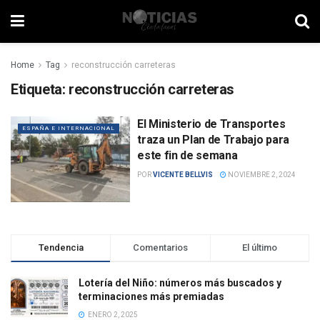
Home
Tag
reconstrucción carreteras
Etiqueta:
reconstrucción carreteras
El Ministerio de Transportes
ESPAÑA E INTERNACIONAL
traza un Plan de Trabajo para
este fin de semana
POR
VICENTE BELLVIS
NOVIEMBRE 2, 2024
Tendencia
Comentarios
El último
Lotería del Niño: números más buscados y
terminaciones más premiadas
ENERO 2, 2025