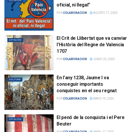
OPINIÓN
oficial, ni llegal”
POR
COLABORACION
AGOSTO 17, 2025
El Crit de Llibertat que va canviar
OPINIÓN
l’Història del Regne de Valencia
1707
POR
COLABORACION
JUNIO 25, 2025
En l’any 1238, Jaume I va
CULTURA
conseguir importants
conquistes en el seu regnat
POR
COLABORACION
MAYO 19, 2025
El penó de la conquista i el Pere
OPINIÓN
Beuter
POR
COLABORACION
ABRIL 17, 2025