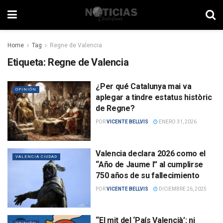
Home
Tag
Regne de Valencia
Etiqueta:
Regne de Valencia
¿Per qué Catalunya mai va
OPINIÓN
aplegar a tindre estatus històric
de Regne?
POR
VICENTE BELLVIS
ENERO 31, 2026
Valencia declara 2026 como el
VALENCIA CIUDAD
“Año de Jaume I” al cumplirse
750 años de su fallecimiento
POR
VICENTE BELLVIS
DICIEMBRE 26, 2025
“El mit del ‘País Valencià’: ni