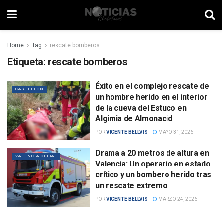
Home
Tag
rescate bomberos
Etiqueta:
rescate bomberos
Éxito en el complejo rescate de
CASTELLÓN
un hombre herido en el interior
de la cueva del Estuco en
Algimia de Almonacid
POR
VICENTE BELLVIS
MAYO 31, 2026
Drama a 20 metros de altura en
VALENCIA CIUDAD
Valencia: Un operario en estado
crítico y un bombero herido tras
un rescate extremo
POR
VICENTE BELLVIS
MARZO 24, 2026