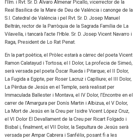
l’Ilm. i Rvt. Sr. D. Álvaro Almenar Picallo, vicerrector de la
Real Basílica de la Mare de Deu de Valéncia i canonge de la
S.I. Catedral de Valéncia i pel Rvt. Sr. D. Josep Manuel
Beltrán, rector de la Parròquia de la Sagrada Família de La
Vilavella, i tancarà l’acte l’Hble. Sr. D. Josep Vicent Navarro i
Raga, President de Lo Rat Penat.
En la part poètica, el Pròlec estarà a càrrec del poeta Vicent
Ramon Calatayud i Tortosa; el I Dolor, La profecia de Simeó,
serà versada pel poeta Òscar Rueda i Pitarque; el II Dolor,
La Fugida a Egipte, per Roser Lacruz i Caplliure; el III Dolor,
La Pèrdua de Jesús en el Temple, serà realisat per
Immaculada Ballester i Montava, el IV Dolor, l’Encontre en el
carrer de l’Amargura per Donís Martin i Albizua, el V Dolor,
La Mort de Jesús en la Creu per Isidre Vicent López Cruz,
el VI Dolor El Devallament de la Creu per Ricart Folgado i
Bisbal i, finalment, el VII Dolor, la Sepultura de Jesús serà
versada per Ampar Cabrera i Sanfélix, posant fi a les