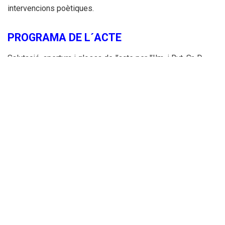
intervencions poètiques.
PROGRAMA DE L´ACTE
Salutació, apertura i glossa de l’acte per l’Ilm. i Rvt. Sr. D.
Álvaro Almenar Picallo, vicerrector de la Real Basílica de la
Mare de Deu dels Desamparats i canonge de la S.I.
Catedral de Valéncia i pel Rvt. Sr. D. Josep Manuel Beltrán,
rector de la Parròquia de la Sagrada Família de La Vilavella.