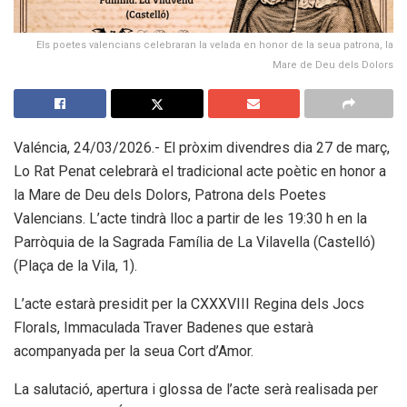
Els poetes valencians celebraran la velada en honor de la seua patrona, la
Mare de Deu dels Dolors
Valéncia, 24/03/2026.- El pròxim divendres dia 27 de març,
Lo Rat Penat celebrarà el tradicional acte poètic en honor a
la Mare de Deu dels Dolors, Patrona dels Poetes
Valencians. L’acte tindrà lloc a partir de les 19:30 h en la
Parròquia de la Sagrada Família de La Vilavella (Castelló)
(Plaça de la Vila, 1).
L’acte estarà presidit per la CXXXVIII Regina dels Jocs
Florals, Immaculada Traver Badenes que estarà
acompanyada per la seua Cort d’Amor.
La salutació, apertura i glossa de l’acte serà realisada per