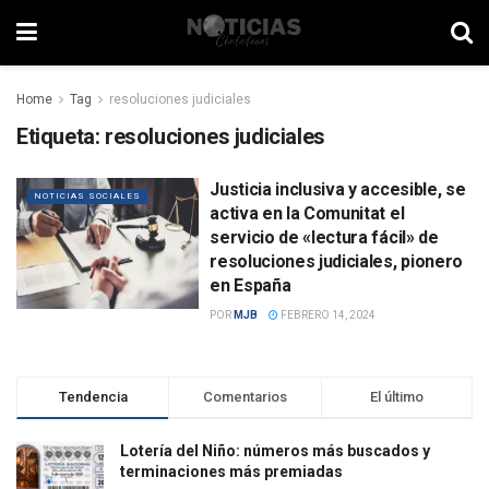
Home
Tag
resoluciones judiciales
Etiqueta:
resoluciones judiciales
Justicia inclusiva y accesible, se
NOTICIAS SOCIALES
activa en la Comunitat el
servicio de «lectura fácil» de
resoluciones judiciales, pionero
en España
POR
MJB
FEBRERO 14, 2024
Tendencia
Comentarios
El último
Lotería del Niño: números más buscados y
terminaciones más premiadas