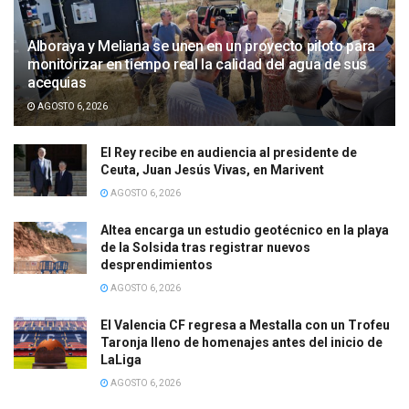
Alboraya y Meliana se unen en un proyecto piloto para
monitorizar en tiempo real la calidad del agua de sus
acequias
AGOSTO 6, 2026
El Rey recibe en audiencia al presidente de
Ceuta, Juan Jesús Vivas, en Marivent
AGOSTO 6, 2026
Altea encarga un estudio geotécnico en la playa
de la Solsida tras registrar nuevos
desprendimientos
AGOSTO 6, 2026
El Valencia CF regresa a Mestalla con un Trofeu
Taronja lleno de homenajes antes del inicio de
LaLiga
AGOSTO 6, 2026